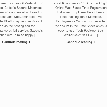
uliere markt vanuit Zeeland. For
excel time sheets? 10 Time Tracking i
bel Coffee’s Sascha Maenhout I
Online Web Based Time Registration
a website and webshop based on
that offers Employee Time Sheets.
ress and WooCommerce. I’ve
Time tracking Team Members,
ated it with payment services. I
Employees or Contractors can enter
lso do the hosting and the
their hours in the Time Sheet which i
nance as full service. Sascha’s
easy to use. Tech Reviewer Saul
onse was: “I’m so happy […]
Weiner said: “It’s So […]
Continue reading
Continue reading