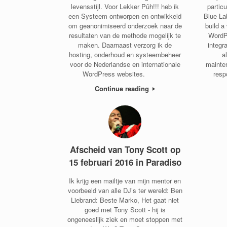
levensstijl. Voor Lekker Pûh!!! heb ik
partic
een Systeem ontworpen en ontwikkeld
Blue La
om geanonimiseerd onderzoek naar de
build 
resultaten van de methode mogelijk te
WordP
maken. Daarnaast verzorg ik de
integr
hosting, onderhoud en systeembeheer
a
voor de Nederlandse en internationale
mainte
WordPress websites.
resp
Continue reading
Afscheid van Tony Scott op
15 februari 2016 in Paradiso
Ik krijg een mailtje van mijn mentor en
voorbeeld van alle DJ’s ter wereld: Ben
Liebrand: Beste Marko, Het gaat niet
goed met Tony Scott - hij is
ongeneeslijk ziek en moet stoppen met