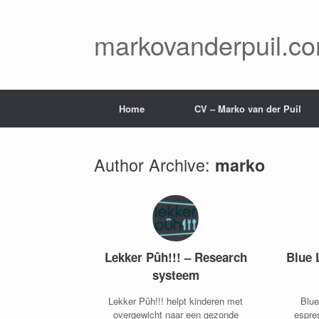
Skip
to
content
markovanderpuil.c
Home
CV – Marko van der Puil
Author Archive:
marko
Lekker Pûh!!! – Research
Blue 
systeem
Lekker Pûh!!! helpt kinderen met
Blue
overgewicht naar een gezonde
espre